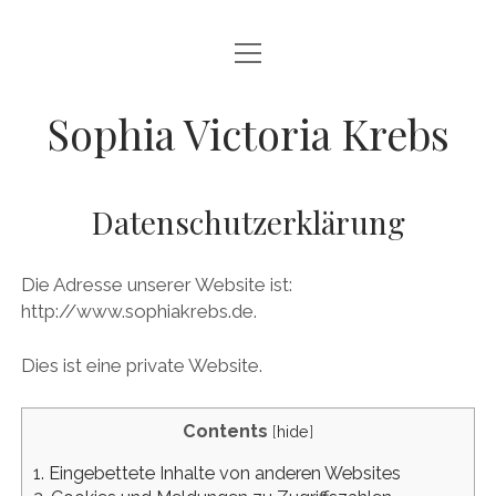
Menü
HOME
öffnen
CURRICULUM VITAE
Sophia Victoria Krebs
PUBLIKATIONEN
EDITRIX
Datenschutzerklärung
JACOBIS DENKBÜCHER
Die Adresse unserer Website ist:
BIOGRAPHIKA
http://www.sophiakrebs.de.
DATENSCHUTZ
Dies ist eine private Website.
IMPRESSUM/KONTAKT
Contents
[
hide
]
NETZWERK JUNGE EDITORIK
1.
Eingebettete Inhalte von anderen Websites