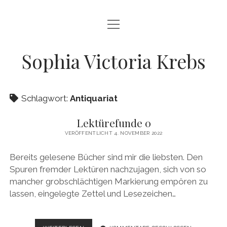
Menü
HOME
öffnen
CURRICULUM VITAE
Sophia Victoria Krebs
PUBLIKATIONEN
EDITRIX
Schlagwort:
Antiquariat
JACOBIS DENKBÜCHER
Lektürefunde 0
VERÖFFENTLICHT 4. NOVEMBER 2022
BIOGRAPHIKA
Bereits gelesene Bücher sind mir die liebsten. Den
DATENSCHUTZ
Spuren fremder Lektüren nachzujagen, sich von so
IMPRESSUM/KONTAKT
mancher grobschlächtigen Markierung empören zu
lassen, eingelegte Zettel und Lesezeichen…
NETZWERK JUNGE EDITORIK