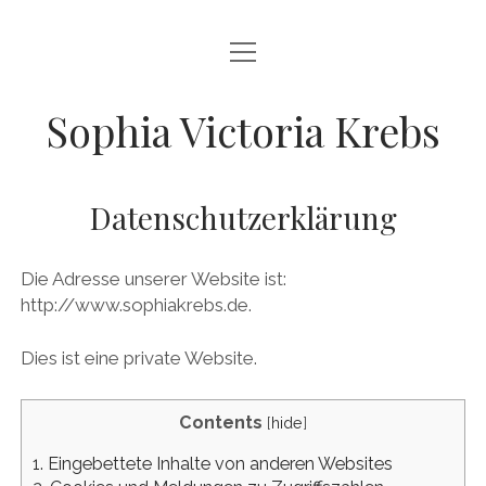
Menü
HOME
öffnen
CURRICULUM VITAE
Sophia Victoria Krebs
PUBLIKATIONEN
EDITRIX
Datenschutzerklärung
JACOBIS DENKBÜCHER
Die Adresse unserer Website ist:
BIOGRAPHIKA
http://www.sophiakrebs.de.
DATENSCHUTZ
Dies ist eine private Website.
IMPRESSUM/KONTAKT
Contents
[
hide
]
NETZWERK JUNGE EDITORIK
1.
Eingebettete Inhalte von anderen Websites